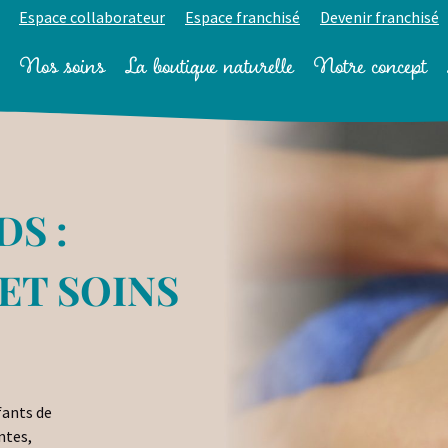
Espace collaborateur
Espace franchisé
Devenir franchisé
Nos soins
La boutique naturelle
Notre concept
S :
ET SOINS
fants de
ntes,