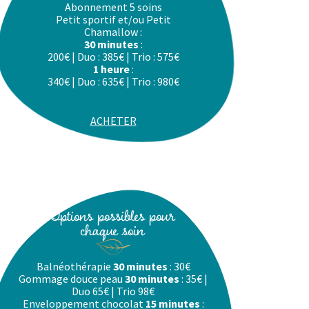
Abonnement 5 soins
Petit sportif et/ou Petit
Chamallow :
30 minutes
:
200€ | Duo : 385€ | Trio : 575€
1 heure
:
340€ | Duo : 635€ | Trio : 980€
ACHETER
Options possibles pour
chaque soin
Balnéothérapie
30 minutes
: 30€
Gommage douce peau
30 minutes
: 35€ |
Duo 65€ | Trio 98€
Enveloppement chocolat
15 minutes
: