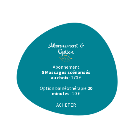
Abonnement &
Option
Abonnement
5 Massages scénarisés
au choix
: 170 €
Option balnéothérapie
20
minutes
: 20 €
ACHETER