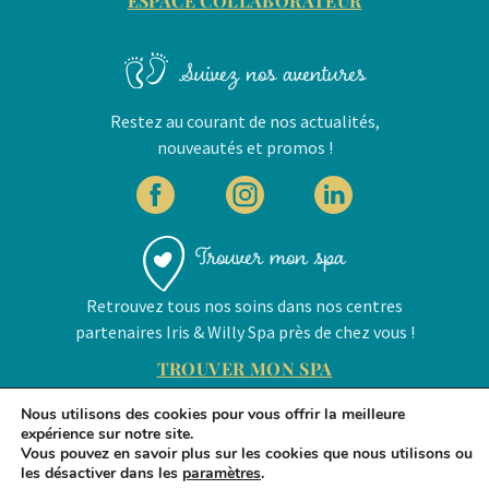
ESPACE COLLABORATEUR
Suivez nos aventures
Restez au courant de nos actualités,
nouveautés et promos !
Trouver mon spa
Retrouvez tous nos soins dans nos centres
partenaires Iris & Willy Spa près de chez vous !
TROUVER MON SPA
Nous utilisons des cookies pour vous offrir la meilleure
Mentions légales
Politique de confidentialité
expérience sur notre site.
Vous pouvez en savoir plus sur les cookies que nous utilisons ou
Iris & Willy SPA © 2026
les désactiver dans les
paramètres
.